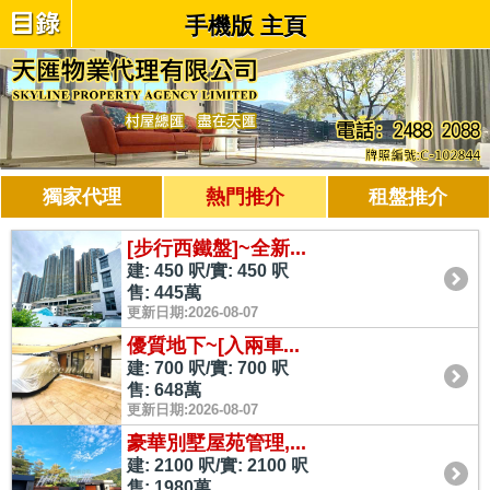
手機版 主頁
獨家代理
熱門推介
租盤推介
[步行西鐵盤]~全新...
建: 450 呎/實: 450 呎
售: 445萬
更新日期:2026-08-07
優質地下~[入兩車...
建: 700 呎/實: 700 呎
售: 648萬
更新日期:2026-08-07
豪華別墅屋苑管理,...
建: 2100 呎/實: 2100 呎
售: 1980萬