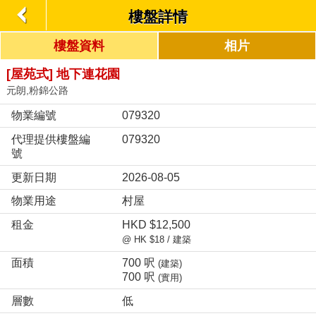
樓盤詳情
樓盤資料
相片
[屋苑式] 地下連花園
元朗,粉錦公路
物業編號
079320
代理提供樓盤編
079320
號
更新日期
2026-08-05
物業用途
村屋
租金
HKD $12,500
@ HK $18 / 建築
面積
700 呎
(建築)
700 呎
(實用)
層數
低