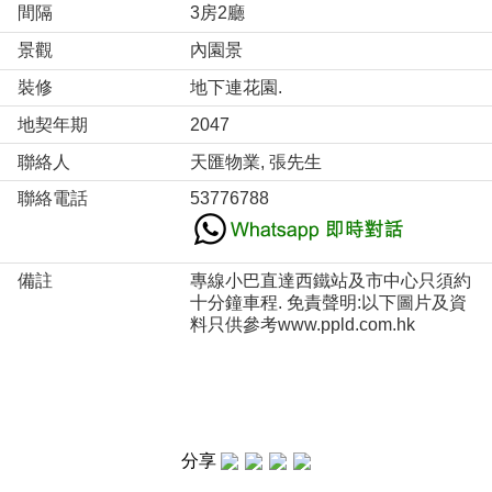
間隔
3房2廳
景觀
內園景
裝修
地下連花園.
地契年期
2047
聯絡人
天匯物業, 張先生
聯絡電話
53776788
備註
專線小巴直達西鐵站及市中心只須約
十分鐘車程. 免責聲明:以下圖片及資
料只供參考www.ppld.com.hk
分享