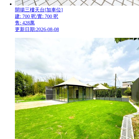
開揚三樓天台[加車位]
建: 700 呎/實: 700 呎
售: 428萬
更新日期:2026-08-08