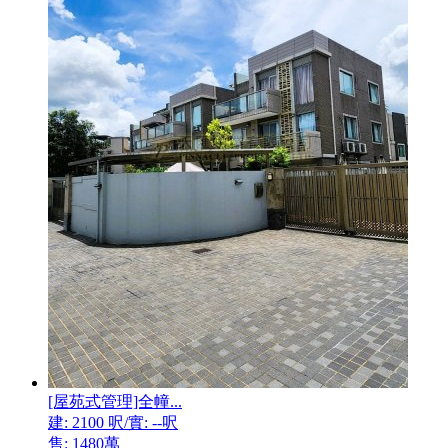
[屋苑式管理]全幢...
建: 2100 呎/實: --呎
售: 1480萬