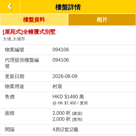
樓盤詳情
樓盤資料
相片
[屋苑式]全幢覆式別墅
大埔,大埔市
物業編號
094106
代理提供樓盤編
094106
號
更新日期
2026-08-09
物業用途
村屋
售價
HKD $1480 萬
@ HK $7,400 / 實用
面積
2,000 呎
(建築)
2,000 呎
(實用)
間隔
4房(2套)2廳