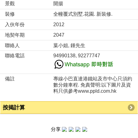
景觀
開揚
裝修
全幢覆式別墅.花園. 新裝修.
入伙年份
2012
地契年期
2047
聯絡人
葉小姐, 鍾先生
聯絡電話
94990138, 92277747
備註
專線小巴直達港鐵站及市中心只須約
數分鐘車程. 免責聲明:以下圖片及資
料只供參考www.ppld.com.hk
按揭計算
分享