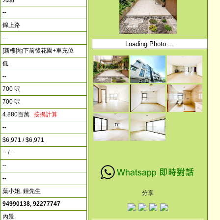
--
錦上路
--
[新樓]地下前後花園+車充位
低
--
700 呎
700 呎
4.880百萬
按揭計算
--
$6,971 / $6,971
-- / --
--
--
葉小姐, 鍾先生
分享
94990138, 92277747
內景