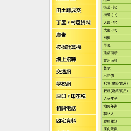
街道 (英)
街道 (中)
大廈 (英)
大廈 (中)
層數
單位
建築面積
實用面積
售價
出租價
呎售(建築/實用)
呎租(建築/實用)
入伙年份
地契年期
聯絡人
聯絡電話
座向景觀