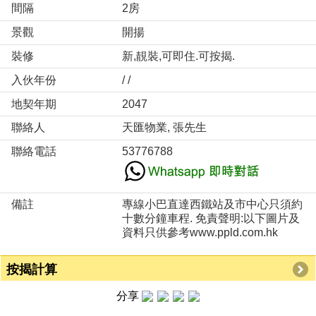
間隔
2房
景觀
開揚
裝修
新,靚裝,可即住.可按揭.
入伙年份
/ /
地契年期
2047
聯絡人
天匯物業, 張先生
聯絡電話
53776788
備註
專線小巴直達西鐵站及市中心只須約
十數分鐘車程. 免責聲明:以下圖片及
資料只供參考www.ppld.com.hk
按揭計算
分享