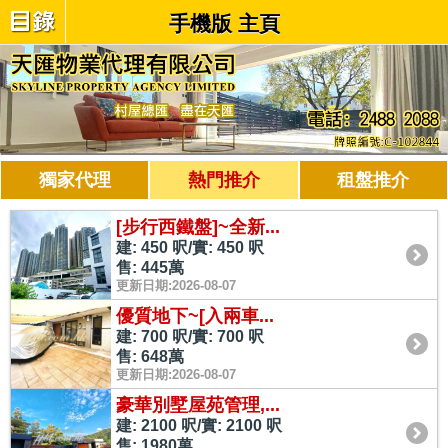
手機版 主頁
獨家代理
熱門推介
租盤推介
[步行西鐵盤]~全新...
建: 450 呎/實: 450 呎
售: 445萬
更新日期:2026-08-07
優質地下~[入兩車...
建: 700 呎/實: 700 呎
售: 648萬
更新日期:2026-08-07
豪華別墅屋苑管理,...
建: 2100 呎/實: 2100 呎
售: 1980萬